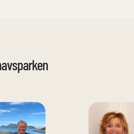
havsparken