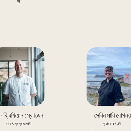
না
ে ক্রিশ্চিয়ান স্কোজেন
সেরিন মারি বোগনয়
শেফ/মধ্যস্থতাকারী
ক্যাফে কর্মচারী