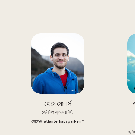
হোসে মোলার্স
জেলিফিশ অ্যাকোয়ারিস্ট
জোসে@ atlanterhavsparken না
জুল