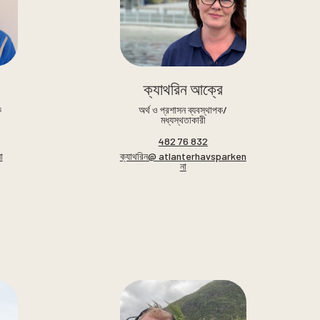
ক্যাথরিন আক্রে
ক
অর্থ ও প্রশাসন ব্যবস্থাপক/
মধ্যস্থতাকারী
482 76 832
া
ক্যাথরিন@ atlanterhavsparken
না