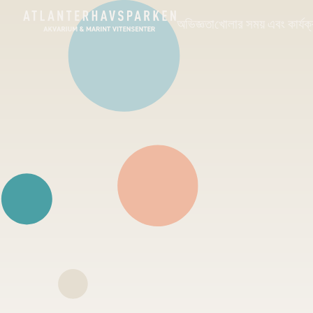
অভিজ্ঞতা
খোলার সময় এবং কার্যক