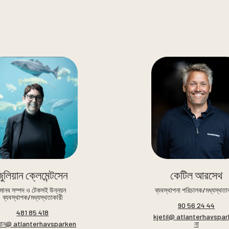
জুলিয়ান ক্লেমেন্টসেন
কেটিল আরসেথ
মানব সম্পদ ও টেকসই উন্নয়ন
ব্যবস্থাপনা পরিচালক/মধ্যস্থতা
ব্যবস্থাপক/মধ্যস্থতাকারী
90 56 24 44
481 85 418
kjetil@ atlanterhavspa
িয়ান@ atlanterhavsparken
না