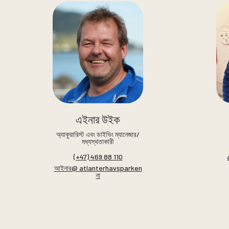
এইনার উইক
অ্যাকুয়ারিস্ট এবং ডাইভিং ম্যানেজার/
মধ্যস্থতাকারী
(+47) 469 88 110
আইনার@ atlanterhavsparken
না