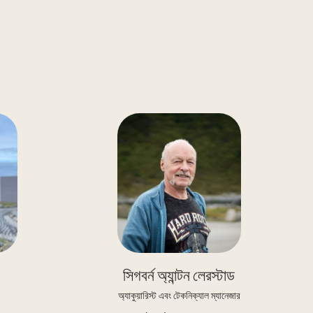
সিগবর্ন অ্যান্টন লেরস্টাড
অ্যাকুয়ারিস্ট এবং টেকনিক্যাল ম্যানেজার