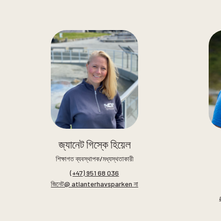
জ্যানেট গিস্কে হিয়েল
শিক্ষাগত ব্যবস্থাপক/মধ্যস্থতাকারী
(+47) 951 68 036
জিনেট@ atlanterhavsparken না