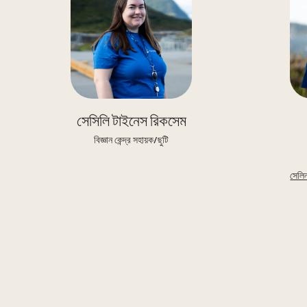
সেসিলি টাইনেস রিকসেম
বিজ্ঞান কেন্দ্র সহায়ক/ছুটি
সেল