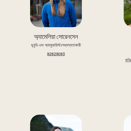
অ্যামেলিয়া সোরেনসেন
ডুবুরি এবং অ্যাকুয়ারিস্ট/মধ্যস্থতাকারী
92629093
কবি