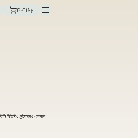
টিকিট কিনুন
তিনি ভিউয়িং সেন্টারেরও একজন