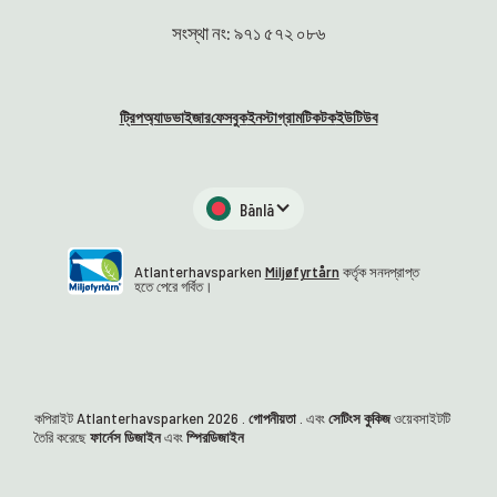
সংস্থা নং: ৯৭১ ৫৭২ ০৮৬
ট্রিপঅ্যাডভাইজার
ফেসবুক
ইনস্টাগ্রাম
টিকটক
ইউটিউব
Bānlā
Atlanterhavsparken
Miljøfyrtårn
কর্তৃক সনদপ্রাপ্ত
হতে পেরে গর্বিত।
কপিরাইট Atlanterhavsparken
2026
.
গোপনীয়তা
. এবং
সেটিংস কুকিজ
ওয়েবসাইটটি
তৈরি করেছে
ফার্নেস ডিজাইন
এবং
স্পিরডিজাইন