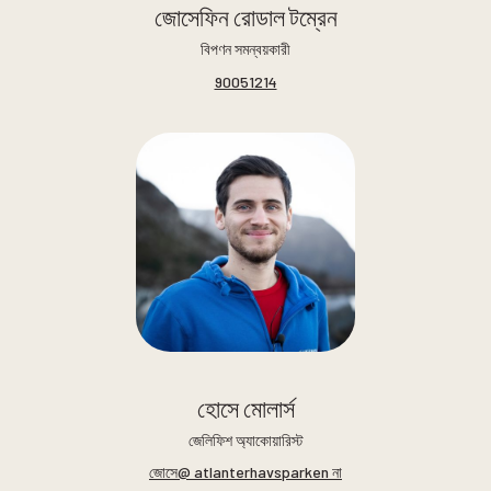
জোসেফিন রোডাল টম্রেন
বিপণন সমন্বয়কারী
90051214
হোসে মোলার্স
জেলিফিশ অ্যাকোয়ারিস্ট
জোসে@ atlanterhavsparken না