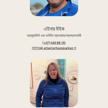
এইনার উইক
অ্যাকুয়ারিস্ট এবং ডাইভিং ম্যানেজার/মধ্যস্থতাকারী
(+47) 469 88 110
আইনার@ atlanterhavsparken না