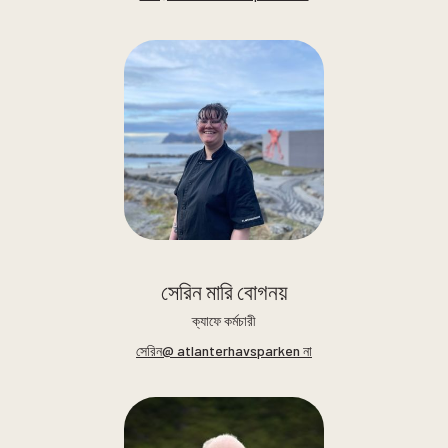
সেরিন মারি বোগনয়
ক্যাফে কর্মচারী
সেরিন@ atlanterhavsparken না