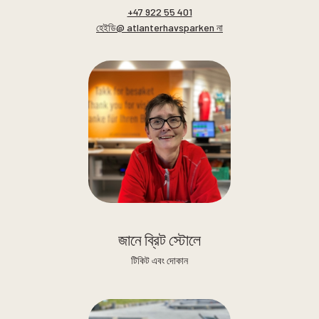
+47 922 55 401
হেইডি@ atlanterhavsparken না
জানে ব্রিট স্টোলে
টিকিট এবং দোকান