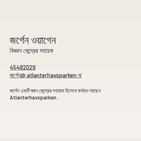
জর্গেন ওয়াগেন
বিজ্ঞান কেন্দ্রের সহায়ক
45482029
জর্গেন@ atlanterhavsparken না
জর্গেন একটি জ্ঞান কেন্দ্রের সহায়ক হিসেবে কর্মরত আছেন
Atlanterhavsparken .