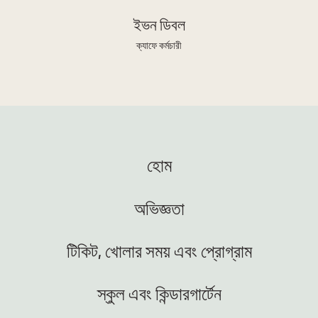
ইভন ডিবল
ক্যাফে কর্মচারী
হোম
অভিজ্ঞতা
টিকিট, খোলার সময় এবং প্রোগ্রাম
স্কুল এবং কিন্ডারগার্টেন