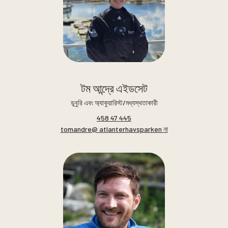
টম আন্দ্রে এইডসেট
ডুবুরি এবং অ্যাকুয়ারিস্ট/মধ্যস্থতাকারী
458 47 445
tomandre@ atlanterhavsparken না