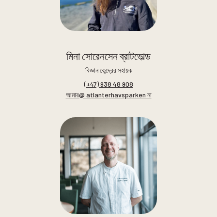
মিনা সোরেনসেন ব্রাটভোল্ড
বিজ্ঞান কেন্দ্রের সহায়ক
(+47) 938 48 908
আমার@ atlanterhavsparken না