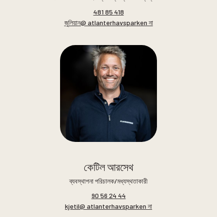
481 85 418
জুলিয়ান@ atlanterhavsparken না
কেটিল আরসেথ
ব্যবস্থাপনা পরিচালক/মধ্যস্থতাকারী
90 56 24 44
kjetil@ atlanterhavsparken না