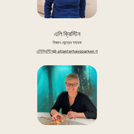
এলি ক্রিস্টিন
বিজ্ঞান কেন্দ্রের সহায়ক
এলিক্রিস্টিন@ atlanterhavsparken না