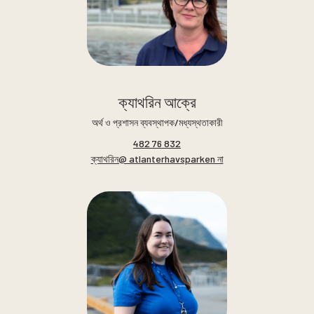
ক্যাথরিন আক্রে
অর্থ ও প্রশাসন ব্যবস্থাপক/মধ্যস্থতাকারী
482 76 832
ক্যাথরিন@ atlanterhavsparken না