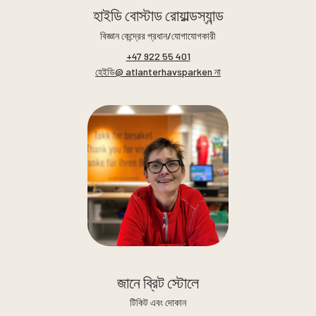
হাইডি বোস্টাড রোয়াল্ডস্যান্ড
বিজ্ঞান কেন্দ্রের প্রধান/যোগাযোগকারী
+47 922 55 401
হেইডি@ atlanterhavsparken না
জানে ব্রিট স্টোলে
টিকিট এবং দোকান