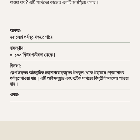
পাওয়া যায়? এটি পাখিদের কাছেও একটি জনপ্রিয় খাবার।
আকার:
২৫ সেমি পর্যন্ত বাড়তে পারে
বাসস্থান:
০-১০০ মিটার গভীরতা থেকে।
বিতরণ:
কেল্প উত্তর আটলান্টিক মহাসাগরে ফ্রান্সের উপকূল থেকে উত্তরে শ্বেত সাগর
পর্যন্ত পাওয়া যায়। এটি আইসল্যান্ড এবং বাল্টিক সাগরের বিস্তীর্ণ অংশেও পাওয়া
যায়।
খাবার: