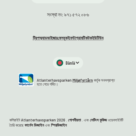
সংস্থা নং: ৯৭১ ৫৭২ ০৮৬
ট্রিপঅ্যাডভাইজার
ফেসবুক
ইনস্টাগ্রাম
টিকটক
ইউটিউব
Bānlā
Atlanterhavsparken
Miljøfyrtårn
কর্তৃক সনদপ্রাপ্ত
হতে পেরে গর্বিত।
কপিরাইট Atlanterhavsparken
2026
.
গোপনীয়তা
. এবং
সেটিংস কুকিজ
ওয়েবসাইটটি
তৈরি করেছে
ফার্নেস ডিজাইন
এবং
স্পিরডিজাইন