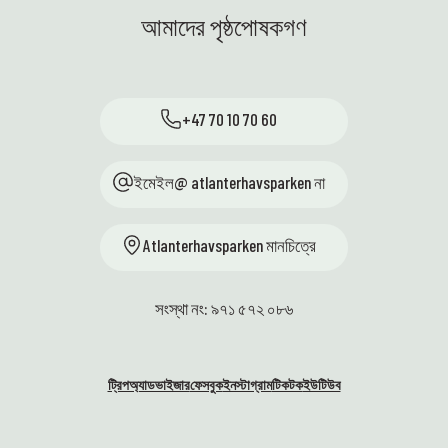
আমাদের পৃষ্ঠপোষকগণ
+47 70 10 70 60
ইমেইল@ atlanterhavsparken না
Atlanterhavsparken মানচিত্রে
সংস্থা নং: ৯৭১ ৫৭২ ০৮৬
ট্রিপঅ্যাডভাইজার
ফেসবুক
ইনস্টাগ্রাম
টিকটক
ইউটিউব