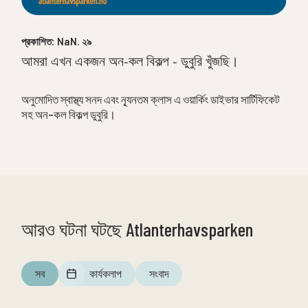
প্রকাশিত:
NaN. ২৯
আমরা এখন একজন অন-কল বিকল্প - ডুবুরি খুঁজছি।
অনুমোদিত স্বাস্থ্য সনদ এবং ন্যূনতম ক্লাস এ ওয়ার্কিং ডাইভার সার্টিফিকেট
সহ অন-কল বিকল্প ডুবুরি।
আরও ঘটনা ঘটছে Atlanterhavsparken
সব
কার্যকলাপ
সংবাদ