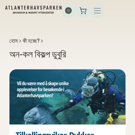
হোম
কী হচ্ছে?
অন-কল বিকল্প ডুবুরি