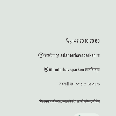
+47 70 10 70 60
ইমেইল@ atlanterhavsparken না
Atlanterhavsparken মানচিত্রে
সংস্থা নং: ৯৭১ ৫৭২ ০৮৬
ট্রিপঅ্যাডভাইজার
ফেসবুক
ইনস্টাগ্রাম
টিকটক
ইউটিউব