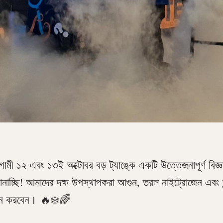
ী ১২ এবং ১৩ই অক্টোবর বড় ট্যাঙ্কে একটি উত্তেজনাপূর্ণ বিজ্ঞা
নাচ্ছি! আমাদের দক্ষ উপস্থাপকরা আগুন, তরল নাইট্রোজেন এবং সু
দর্শন করবেন। 🔥❄️🌈