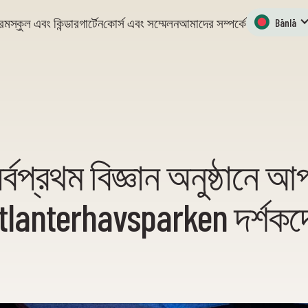
্রম
স্কুল এবং কিন্ডারগার্টেন
কোর্স এবং সম্মেলন
আমাদের সম্পর্কে
Bānlā
্বপ্রথম বিজ্ঞান অনুষ্ঠানে 
tlanterhavsparken দর্শকদ