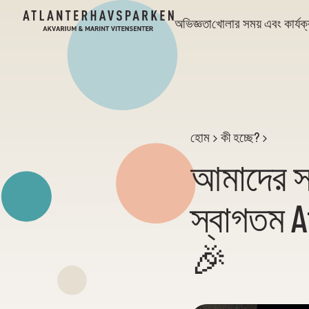
অভিজ্ঞতা
খোলার সময় এবং কার্যক
হোম
কী হচ্ছে?
আমাদের সর
স্বাগতম A
🎉