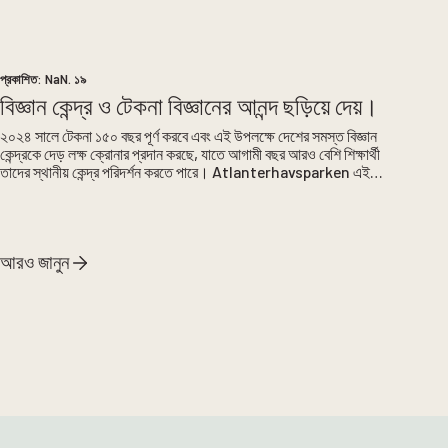
প্রকাশিত:
NaN. ১৯
বিজ্ঞান কেন্দ্র ও টেকনা বিজ্ঞানের আনন্দ ছড়িয়ে দেয়।
২০২৪ সালে টেকনা ১৫০ বছর পূর্ণ করবে এবং এই উপলক্ষে দেশের সমস্ত বিজ্ঞান
কেন্দ্রকে দেড় লক্ষ ক্রোনার প্রদান করছে, যাতে আগামী বছর আরও বেশি শিক্ষার্থী
তাদের স্থানীয় কেন্দ্র পরিদর্শন করতে পারে। Atlanterhavsparken এই
অনুদানের ফলে আমরা সেইসব স্কুলেও যেতে পারব, যারা আমাদের কাছে আসতে
পারে না। আমরা পঞ্চম থেকে সপ্তম শ্রেণির জন্য আউটরিচের প্রস্তাব পাওয়া
স্কুলগুলোর সাথে যোগাযোগ করব এবং আমাদের শিক্ষামূলক কার্যক্রমের মাধ্যমে
আরও বেশি শিক্ষার্থীর কাছে পৌঁছানোর প্রত্যাশা করছি।
আরও জানুন