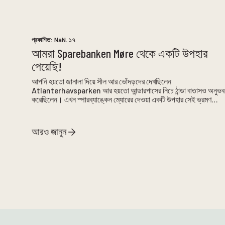
প্রকাশিত:
NaN. ১৭
আমরা Sparebanken Møre থেকে একটি উপহার
পেয়েছি!
আপনি হয়তো জানালা দিয়ে সীল আর ভোঁদড়দের দেখছিলেন
Atlanterhavsparken আর হয়তো আন্ডারপাসের নিচে ঠান্ডা বাতাসও অনুভব
করেছিলেন। এখন স্পারব্যাঙ্কেন ম্যোরের দেওয়া একটি উপহার সেই ভ্রমণকে
আরও আনন্দদায়ক করে তুলেছে।
আরও জানুন