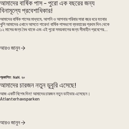
আমাদের বার্ষিক পাস – পুরো এক বছরের জন্য
বিনামূল্যে প্রবেশাধিকার!
আমাদের বার্ষিক পাসের মাধ্যমে, আপনি ও আপনার পরিবার সারা বছর ধরে যতবার
খুশি আমাদের এখানে আসতে পারেন! বার্ষিক পাসগুলো ব্যবহারের প্রথম দিন থেকে
১২ মাসের জন্য বৈধ থাকে এবং এই পুরো সময়কালের জন্য সীমাহীন প্রবেশের
সুযোগ দেয়। যারা টুয়েনেসট-এ এবং আমাদের সাথে থাকা অভিজ্ঞতাগুলো থেকে
সর্বোচ্চ আনন্দ পেতে চান, তাদের জন্য এটি আদর্শ।
আরও জানুন
প্রকাশিত:
NaN. ২০
আমাদের চারজন নতুন ডুবুরি এসেছে!
আজ একটি বিশেষ দিন! আমাদের চারজন নতুন ডাইভার এসেছেন।
Atlanterhavsparken
আরও জানুন