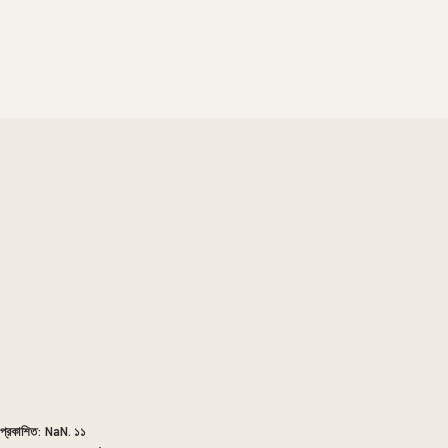
প্রকাশিত:
NaN. ১১