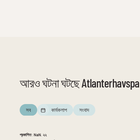
আরও ঘটনা ঘটছে Atlanterhavspa
সব
কার্যকলাপ
সংবাদ
NaN. ১২
থেকে
NaN. ১২
প্রকাশিত:
NaN. ২২