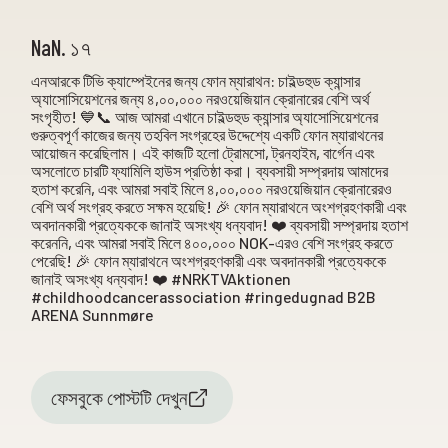
NaN. ১৭
এনআরকে টিভি ক্যাম্পেইনের জন্য ফোন ম্যারাথন: চাইল্ডহুড ক্যান্সার
অ্যাসোসিয়েশনের জন্য ৪,০০,০০০ নরওয়েজিয়ান ক্রোনারের বেশি অর্থ
সংগৃহীত! 💙📞 আজ আমরা এখানে চাইল্ডহুড ক্যান্সার অ্যাসোসিয়েশনের
গুরুত্বপূর্ণ কাজের জন্য তহবিল সংগ্রহের উদ্দেশ্যে একটি ফোন ম্যারাথনের
আয়োজন করেছিলাম। এই কাজটি হলো ট্রোমসো, ট্রনহাইম, বার্গেন এবং
অসলোতে চারটি ফ্যামিলি হাউস প্রতিষ্ঠা করা। ব্যবসায়ী সম্প্রদায় আমাদের
হতাশ করেনি, এবং আমরা সবাই মিলে ৪,০০,০০০ নরওয়েজিয়ান ক্রোনারেরও
বেশি অর্থ সংগ্রহ করতে সক্ষম হয়েছি! 🎉 ফোন ম্যারাথনে অংশগ্রহণকারী এবং
অবদানকারী প্রত্যেককে জানাই অসংখ্য ধন্যবাদ! ❤️ ব্যবসায়ী সম্প্রদায় হতাশ
করেননি, এবং আমরা সবাই মিলে ৪০০,০০০ NOK-এরও বেশি সংগ্রহ করতে
পেরেছি! 🎉 ফোন ম্যারাথনে অংশগ্রহণকারী এবং অবদানকারী প্রত্যেককে
জানাই অসংখ্য ধন্যবাদ! ❤️ #NRKTVAktionen
#childhoodcancerassociation #ringedugnad B2B
ARENA Sunnmøre
ফেসবুকে পোস্টটি দেখুন