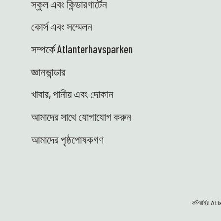
স্কুল এবং কিন্ডারগার্টেন
করছি! এখানে কিছু উল্লেখযোগ্য বিষয় তুলে ধরা হলো: 🐚 আমরা
আবার জোয়ার-ভাটার অঞ্চলে ফিরে এসেছি! গ্রীষ্মের ছুটির আগে
কোর্স এবং সম্মেলন
স্কুলগুলোর সাথে মোট ২৩টি উপকূলীয় সাফারি অনুষ্ঠিত হবে –
এখানে টুয়েনেসটে এবং এই অঞ্চলের বিভিন্ন স্কুলে পরিদর্শনের
সম্পর্কে Atlanterhavsparken
মাধ্যমে। শিক্ষার্থীরা নিজেদের হাতে প্রকৃতি অন্বেষণ করার এবং
সামুদ্রিক বাস্তুতন্ত্রকে কাছ থেকে অনুভব করার সুযোগ পাবে।
জ্ঞানভান্ডার
বিজ্ঞানের সবচেয়ে বাস্তব ও জীবন্ত রূপ – ঠিক যেমনটা আমরা পছন্দ
খাবার, পানীয় এবং দোকান
করি! 😍 👩‍🏫 হাইডি ১৩টি আঞ্চলিক বিজ্ঞান কেন্দ্রের
প্রতিনিধিদের সাথে ট্যালেন্ট সেন্টার ইন সায়েন্স-এর একটি সমাবেশে
আমাদের সাথে যোগাযোগ করুন
যোগ দিতে অস (Ås) পরিদর্শন করেছিলেন। শিক্ষা মন্ত্রণালয়ের পক্ষ
থেকে, আমরা স্কুলগুলোর সাথে নিবিড় সহযোগিতার মাধ্যমে মেধাবী
আমাদের পৃষ্ঠপোষকগণ
শিক্ষার্থীদের মধ্যে বিজ্ঞানের প্রতি আগ্রহ জাগিয়ে তোলার জন্য কাজ
করছি। ভিটেনপার্কেনের চমৎকার পরিবেশ, অনুপ্রেরণামূলক
আলোচনা এবং এমন একটি মনোরম স্থান! 🤩 🚐 বিজ্ঞান ভ্যানটি
অবশেষে এসে গেছে – এবং আমরা খুবই আনন্দিত! এটি বৈদ্যুতিক,
আকর্ষণীয় এবং স্কুলগুলোতে নিরাপদে জ্ঞান ও সরঞ্জাম পৌঁছে
দেওয়ার জন্য প্রস্তুত। চাকাযুক্ত এই ভ্যানে করে কৌতূহলী ও
কপিরাইট A
পরীক্ষা-নিরীক্ষায় আগ্রহী শিক্ষার্থীদের সাথে দেখা করার জন্য আমরা