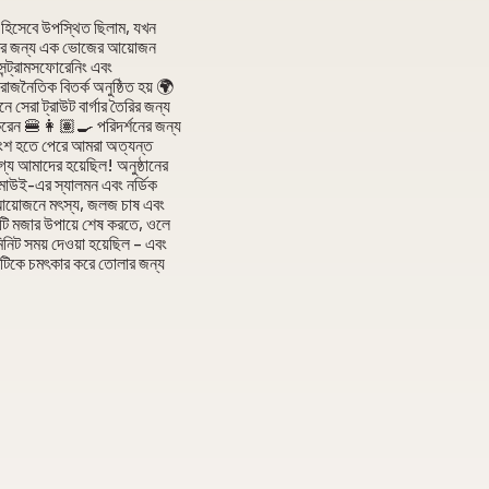
হিসেবে উপস্থিত ছিলাম, যখন
প্তির জন্য এক ভোজের আয়োজন
েন্ট্রামসফোরেনিং এবং
াজনৈতিক বিতর্ক অনুষ্ঠিত হয় 🌍
েরা ট্রাউট বার্গার তৈরির জন্য
ার করেন 🍔👩🏽‍🍳 পরিদর্শনের জন্য
ংশ হতে পেরে আমরা অত্যন্ত
্য আমাদের হয়েছিল! অনুষ্ঠানের
োউই-এর স্যালমন এবং নর্ডিক
র আয়োজনে মৎস্য, জলজ চাষ এবং
একটি মজার উপায়ে শেষ করতে, ওলে
নিট সময় দেওয়া হয়েছিল – এবং
দিনটিকে চমৎকার করে তোলার জন্য