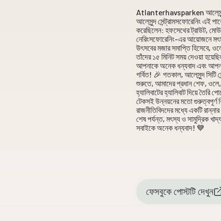
Atlanterhavsparken আলেসুন্দ 
আলেসুন্দ সেন্ট্রামসফোরেনিং এই 
করেছিলেন: হফসেথের ট্রাউট, মোউইয়
নেরিংসফোরেনিং-এর আয়োজনে মৎস্য,
উৎসবের মজার সমাপ্তি হিসেবে, ওলে
তাঁদের ১৫ মিনিট সময় দেওয়া হয়েছ
আপনাকে অনেক ধন্যবাদ এবং আপনা
গর্বিত! 🎉 গতকাল, আলেসুন্দ সিটি
শুরুতে, আমাদের প্রধান শেফ, ওল
হ্যালিবাটের হ্যালিবাট দিয়ে তৈর
টেকসই উন্নয়নের মতো গুরুত্বপূর্ণ
রাজনীতিবিদদের মধ্যে একটি রান্নার
শেষ পর্যন্ত, মৎস্য ও সামুদ্রিক খ
সবাইকে অনেক ধন্যবাদ! 💙
ফেসবুকে পোস্টটি দেখুন