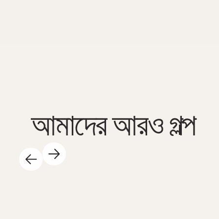
আমাদের আরও গল্প
১৪ মে, ২০২৫
দিনের বেলা সায়েন্স সেন্টারে অনেক উত্তেজনাপূর্ণ ঘটনা ঘটছে - এবং
আমরা এটা খুবই উপভোগ করছি! এখানে কিছু উল্লেখযোগ্য ঘটনা