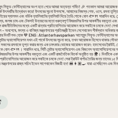
সিফুড ফেস্টিভ্যালের অংশ হতে পেরে আমরা অত্যন্ত গর্বিত! 🎉 গতকাল আমরা আয়োজক 
পার্কে উৎসবটির উদ্বোধন করে! উৎসবের সূচনা উপলক্ষে, আমাদের নিজস্ব শেফ, ওলে, রসনা তৃ
ের স্যালমন এবং নর্ডিক হ্যালিবাটের হ্যালিবাট দিয়ে তৈরি পোকে বোল 🐟🍴 সারাদিন ধরে, স
 জলজ চাষ এবং টেকসই উন্নয়নের মতো গুরুত্বপূর্ণ বিষয়গুলির উপর আকর্ষণীয় বক্তৃতা এবং র
 রাজনীতিবিদদের মধ্যে একটি রান্নার প্রতিযোগিতার আয়োজন করে সবাইকে চমকে দেন! সেখানে স
িল – অবশেষে, মৎস্য ও বাণিজ্য মন্ত্রণালয়ের প্রতিমন্ত্রী ইভেন সেগেবাকেন শীর্ষস্থান অধিক
র দিনটি শুভ হোক 💙 ENG: Atlanterhavsparken আলেসুন্দ সিফুড ফেস্টিভ্যালের অ
 সেন্টার অ্যাসোসিয়েশন যখন এই পার্কে উৎসবের সূচনা করে, তখন আয়োজক হিসেবে থাকার সৌভাগ
ে, সকলের রসনাকে তৃপ্ত করার জন্য এক চমৎকার ভোজের আয়োজন করেন: হফসেথের ট্রাউট, ম
ি পোকে বোল 🐟🍴। সারাদিন ধরে, সিটি সেন্টার অ্যাসোসিয়েশন এবং বিজনেস অ্যাসোসিয়েশনে
 বিষয়গুলির উপর আকর্ষণীয় বক্তৃতা এবং একটি রাজনৈতিক বিতর্ক অনুষ্ঠিত হয় 🌍। দিনটিকে 
 প্রতিযোগিতার আয়োজন করে সবাইকে চমকে দেন! সেরা ট্রাউট বার্গার তৈরির জন্য তাদের ১৫ মি
াদ্য মন্ত্রণালয়ের রাজ্য সচিব ইভেন সাগেবাকেন বিজয়ী হন! 🍔👩🏽‍🍳 যারা এসেছিলেন এবং 