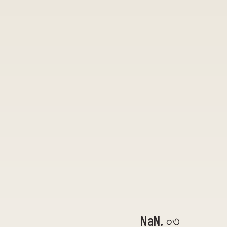
NaN. ০৩