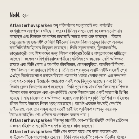
NaN. ২৮
Atlanterhavsparken শুধু পরিদর্শকের সংখ্যাতেই নয়, কর্মচারীর
সংখ্যাতেও এর প্রসার ঘটছে। বছরের বিভিন্ন সময়ে বেশ কয়েকজন যোগদান
করেছেন এবং তিনজন আগস্টের মাঝামাঝি সময়ে কাজ শুরু করেছেন। বিজ্ঞান
কেন্দ্রের জন্য দুজন💙 সেসিলি টাইনেস রিকসেম বিজ্ঞান কেন্দ্র বিভাগে একজন
ফ্যাসিলিটেটর হিসেবে নিযুক্ত হয়েছেন। তিনি স্কুল ক্লাস, কিন্ডারগার্টেন,
ছাত্রছাত্রী এবং শিক্ষকদের জন্য শিক্ষণ কার্যক্রম তৈরি ও বাস্তবায়নের দায়িত্বে
আছেন। কলেজ ও বিশ্ববিদ্যালয় পর্যায়ে সেসিলির ১০ বছরেরও বেশি অভিজ্ঞতা
রয়েছে এবং তিনি কোষ ও আণবিক জীববিজ্ঞান, জৈবপ্রযুক্তি, আণবিক চিকিৎসা,
শিক্ষাবিজ্ঞান এবং রসায়নে শিক্ষিত। তিনি তার প্রাক্তন এনটিএনইউ সহকর্মী গ্রো
এএইচ বিয়র্নয়ের সাথে রসায়ন বিষয়ক পডকাস্ট ‘রোজা বেগারগ্লাস’-এর সম্পাদক
এবং সহ-লেখক। ইয়োর্গেন ওয়াগেও একই পদে নিযুক্ত হয়েছেন এবং তিনিও
বিজ্ঞান কেন্দ্র বিভাগের অংশ হয়েছেন। তিনি পূর্বে উচ্চ মাধ্যমিক বিদ্যালয়ে শিক্ষক
হিসেবে কাজ করেছেন এবং এনএমবিইউ থেকে বিজ্ঞানে তার একটি সহযোগী ডিগ্রি
রয়েছে। মাছ চাষেও তার অভিজ্ঞতা রয়েছে এবং তিনি প্রকৃতি নির্দেশনা ও বহিরাঙ্গন
জীবন বিষয়ে উচ্চতর শিক্ষা গ্রহণ করেছেন। জর্গেন একজন উৎসাহী স্পোর্টস
ডাইভারও, এবং তার লক্ষ্য হলো যথেষ্ট ডাইভিং প্রশিক্ষণ সম্পন্ন করে বড়
ট্যাঙ্কে ডাইভিং শো-গুলিতে অংশগ্রহণ করতে পারা।
Atlanterhavsparken নিজস্ব মার্কেটিং কো-অর্ডিনেটর💙 সেলিন হেল্টনেস
একজন বহিরাগত মার্কেটিং পরামর্শক হিসেবে কাজ করছেন।
Atlanterhavsparken তিনি বেশ কয়েক বছর ধরে কাজ করছেন এবং
ফাউন্ডেশনটিকে ভালোভাবে চেনেন। তিনি এখন মার্কেটিং কো-অর্ডিনেটর হিসেবে