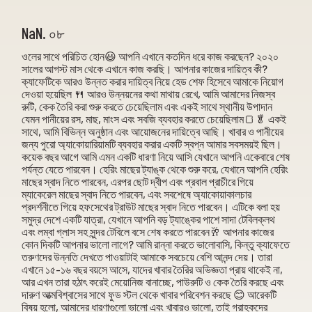
NaN. ০৮
ওলের সাথে পরিচিত হোন😃 আপনি এখানে কতদিন ধরে কাজ করছেন? ২০২০
সালের আগস্ট মাস থেকে এখানে কাজ করছি। আপনার কাজের দায়িত্ব কী?
ক্যাফেটিকে আরও উন্নত করার দায়িত্ব নিয়ে হেড শেফ হিসেবে আমাকে নিয়োগ
দেওয়া হয়েছিল 🍴 আরও উন্নয়নের কথা মাথায় রেখে, আমি আমাদের নিজস্ব
রুটি, কেক তৈরি করা শুরু করতে চেয়েছিলাম এবং একই সাথে স্থানীয় উপাদান
যেমন পানীয়ের রস, মাছ, মাংস এবং সবজি ব্যবহার করতে চেয়েছিলাম🍞🥬 একই
সাথে, আমি বিভিন্ন অনুষ্ঠান এবং আয়োজনের দায়িত্বে আছি। খাবার ও পানীয়ের
জন্য পুরো অ্যাকোয়ারিয়ামটি ব্যবহার করার একটি স্বপ্ন আমার সবসময়ই ছিল।
কয়েক বছর আগে আমি এমন একটি ধারণা নিয়ে আসি যেখানে আপনি একেবারে শেষ
পর্যন্ত যেতে পারবেন। হেরিং মাছের ট্যাঙ্ক থেকে শুরু করে, যেখানে আপনি হেরিং
মাছের স্বাদ নিতে পারবেন, এরপর ছোট দ্বীপ এবং প্রবাল প্রাচীরে গিয়ে
ম্যাকেরেল মাছের স্বাদ নিতে পারবেন, এবং সবশেষে অ্যাকোয়াকালচার
প্রদর্শনীতে গিয়ে হফসেথের ট্রাউট মাছের স্বাদ নিতে পারবেন। এটিকে বলা হয়
সমুদ্র দেশে একটি যাত্রা, যেখানে আপনি বড় ট্যাঙ্কের পাশে সাদা টেবিলক্লথ
এবং লম্বা গ্লাস সহ সুন্দর টেবিলে বসে শেষ করতে পারবেন🥂 আপনার কাজের
কোন দিকটি আপনার ভালো লাগে? আমি রান্না করতে ভালোবাসি, কিন্তু ক্যাফেতে
তরুণদের উন্নতি দেখতে পাওয়াটাই আমাকে সবচেয়ে বেশি আনন্দ দেয়। তারা
এখানে ১৫-১৬ বছর বয়সে আসে, যাদের খাবার তৈরির অভিজ্ঞতা প্রায় থাকেই না,
আর এখন তারা হঠাৎ করেই মেয়োনিজ বানাচ্ছে, পাউরুটি ও কেক তৈরি করছে এবং
দারুণ আত্মবিশ্বাসের সাথে ফুড স্টল থেকে খাবার পরিবেশন করছে 😊 আরেকটি
বিষয় হলো, আমাদের ধারণাগুলো ভালো এবং খাবারও ভালো, তাই গ্রাহকদের