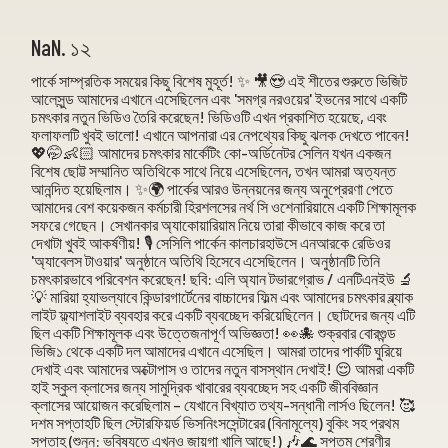
NaN. ১২
পার্কে সাম্প্রতিক সময়ের কিছু বিশেষ মুহূর্ত! ✨ 🎥😍 এই শীতের শুরুতে ভিজিট
আলেসুন্ড আমাদের এখানে এসেছিলেন এবং 'সমগ্র নরওয়ের' ইভনের সাথে একটি
চমৎকার নতুন ভিডিও তৈরি করেছেন! ভিডিওটি এখন প্রকাশিত হয়েছে, এবং
ফলাফলটি খুবই ভালো! এখানে আপনারা এর নেপথ্যের কিছু ঝলক দেখতে পাবেন!
💖🤭👶🏻 আমাদের চমৎকার মার্কেটিং কো-অর্ডিনেটর সেলিন যখন একজন
বিশেষ ছোট্ট সম্মানিত অতিথিকে সাথে নিয়ে এসেছিলেন, তখন আমরা অত্যন্ত
আনন্দিত হয়েছিলাম। ✨🌍 পার্কের আরও উন্নয়নের জন্য অনুপ্রেরণা পেতে
আমাদের বেশ কয়েকজন কর্মচারী হিরশলসের নর্থ সি ওশেনারিয়ামে একটি শিক্ষামূলক
সফরে গেছেন। সেখানকার অ্যাকোয়ারিয়াম নিয়ে তারা কীভাবে কাজ করে তা
দেখাটা খুবই আকর্ষণীয়! 🎙️ সেসিলি পার্কেন কালচারহাউসে এনআরকে রেডিওর
'অ্যাবেলস টাওয়ার' অনুষ্ঠানে অতিথি হিসেবে এসেছিলেন। অনুষ্ঠানটি তিনি
চমৎকারভাবে পরিবেশন করেছেন! ছবি: এলি অ্যান টভারগ্রোভ / এনটিএনইউ 🔬
💡 মারিয়া হ্যাভল্যাবে কিন্ডারগার্টেনের বাচ্চাদের ফিল্ম এবং আমাদের চমৎকার ব্ল্যাক
লাইট ফ্ল্যাশলাইট ব্যবহার করে একটি ব্যবচ্ছেদ করিয়েছিলেন। ছোটদের জন্য এটি
ছিল একটি শিক্ষামূলক এবং উত্তেজনাপূর্ণ অভিজ্ঞতা! 👀🐙 শুক্রবার বোরগুন্ড
ভিজি১ থেকে একটি দল আমাদের এখানে এসেছিল। আমরা তাদের পার্কটি ঘুরিয়ে
দেখাই এবং আমাদের অক্টোপাস ও তাদের নতুন বাসস্থান দেখাই! 😌 আমরা একটি
হাই স্কুল ক্লাসের জন্য সামুদ্রিক খাবারের ব্যবচ্ছেদ সহ একটি জীববিজ্ঞান
ক্লাসের আয়োজন করেছিলাম – যেখানে বিখ্যাত তথ্য-সন্ধানী লার্সও ছিলেন! 🥰
দশম সপ্তাহটি ছিল স্টোরফিয়র্ড ভিসনিংসসেন্টারের (বিনামূল্যে) বুকিং সহ প্রথম
সপ্তাহ (শুনুন: ভবিষ্যতে এখনও জায়গা খালি আছে!) 🎶🌊 সপ্তম শ্রেণীর