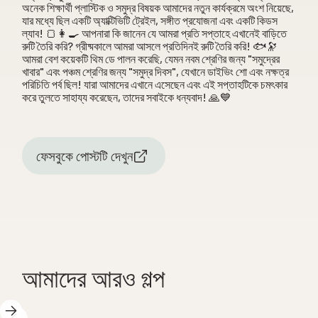
অনেক শিক্ষার্থী প্লাস্টিক ও সমুদ্র বিষয়ক আমাদের নতুন কার্যক্রমে অংশ নিয়েছে,
যার মধ্যে ছিল একটি অ্যাক্টিভিটি ট্রেইল, সঙ্গীত প্রযোজনা এবং একটি কিডস
ল্যাব! 🍞👩‍🍳 আপনারা কি জানেন যে আমরা প্রতি সপ্তাহে এখানেই বাড়িতে
রুটি তৈরি করি? গ্রীষ্মকালে আমরা আসলে প্রতিদিনই রুটি তৈরি করি! 🐟🔭
আমরা বেশ কয়েকটি থিম ডে পালন করেছি, যেমন নবম শ্রেণির জন্য "সমুদ্রের
খাবার" এবং পঞ্চম শ্রেণির জন্য "সমুদ্র দিবস", যেখানে ডাইভিং শো এবং নক্ষত্র
পরিচিতি পর্ব ছিল! যারা আমাদের এখানে এসেছেন এবং এই সপ্তাহটিকে চমৎকার
করে তুলতে সাহায্য করেছেন, তাদের সবাইকে ধন্যবাদ! 🙏💙
ফেসবুকে পোস্টটি দেখুন
আমাদের আরও গল্প