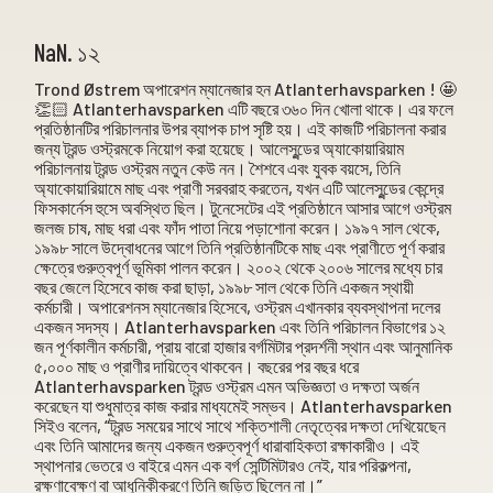
NaN. ১২
Trond Østrem অপারেশন ম্যানেজার হন Atlanterhavsparken ! 🤩
👏🏻 Atlanterhavsparken এটি বছরে ৩৬০ দিন খোলা থাকে। এর ফলে
প্রতিষ্ঠানটির পরিচালনার উপর ব্যাপক চাপ সৃষ্টি হয়। এই কাজটি পরিচালনা করার
জন্য ট্রন্ড ওস্ট্রমকে নিয়োগ করা হয়েছে। আলেসুন্ডের অ্যাকোয়ারিয়াম
পরিচালনায় ট্রন্ড ওস্ট্রম নতুন কেউ নন। শৈশবে এবং যুবক বয়সে, তিনি
অ্যাকোয়ারিয়ামে মাছ এবং প্রাণী সরবরাহ করতেন, যখন এটি আলেসুন্ডের কেন্দ্রে
ফিসকার্নেস হুসে অবস্থিত ছিল। টুনেসেটের এই প্রতিষ্ঠানে আসার আগে ওস্ট্রম
জলজ চাষ, মাছ ধরা এবং ফাঁদ পাতা নিয়ে পড়াশোনা করেন। ১৯৯৭ সাল থেকে,
১৯৯৮ সালে উদ্বোধনের আগে তিনি প্রতিষ্ঠানটিকে মাছ এবং প্রাণীতে পূর্ণ করার
ক্ষেত্রে গুরুত্বপূর্ণ ভূমিকা পালন করেন। ২০০২ থেকে ২০০৬ সালের মধ্যে চার
বছর জেলে হিসেবে কাজ করা ছাড়া, ১৯৯৮ সাল থেকে তিনি একজন স্থায়ী
কর্মচারী। অপারেশনস ম্যানেজার হিসেবে, ওস্ট্রম এখানকার ব্যবস্থাপনা দলের
একজন সদস্য। Atlanterhavsparken এবং তিনি পরিচালন বিভাগের ১২
জন পূর্ণকালীন কর্মচারী, প্রায় বারো হাজার বর্গমিটার প্রদর্শনী স্থান এবং আনুমানিক
৫,০০০ মাছ ও প্রাণীর দায়িত্বে থাকবেন। বছরের পর বছর ধরে
Atlanterhavsparken ট্রন্ড ওস্ট্রম এমন অভিজ্ঞতা ও দক্ষতা অর্জন
করেছেন যা শুধুমাত্র কাজ করার মাধ্যমেই সম্ভব। Atlanterhavsparken
সিইও বলেন, “ট্রন্ড সময়ের সাথে সাথে শক্তিশালী নেতৃত্বের দক্ষতা দেখিয়েছেন
এবং তিনি আমাদের জন্য একজন গুরুত্বপূর্ণ ধারাবাহিকতা রক্ষাকারীও। এই
স্থাপনার ভেতরে ও বাইরে এমন এক বর্গ সেন্টিমিটারও নেই, যার পরিকল্পনা,
রক্ষণাবেক্ষণ বা আধুনিকীকরণে তিনি জড়িত ছিলেন না।”