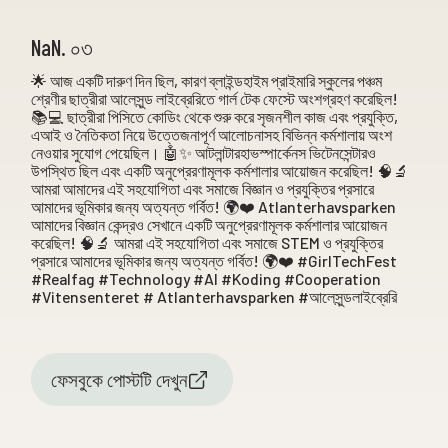
NaN. ০৩
🌟 আজ একটি দারুণ দিন ছিল, কারণ ব্লাইন্ডহাইম প্রাইমারি স্কুলের পঞ্চম
শ্রেণীর ছাত্রীরা আলেসুন্ড লাইব্রেরিতে গার্ল টেক ফেস্টে অংশগ্রহণ করেছিল!
📚💻 ছাত্রীরা পিসিতে কোডিং থেকে শুরু করে সৃজনশীল কাজ এবং প্রযুক্তি,
এআই ও নৈতিকতা নিয়ে উত্তেজনাপূর্ণ আলোচনাসহ বিভিন্ন কর্মশালায় অংশ
নেওয়ার সুযোগ পেয়েছিল। 🤖✨ আটলান্টারহাভস্পার্কেনস ভিটেনসেন্টারও
উপস্থিত ছিল এবং একটি অনুপ্রেরণামূলক কর্মশালার আয়োজন করেছিল! 🧠🔬
আমরা আমাদের এই সহযোগিতা এবং সমাজে বিজ্ঞান ও প্রযুক্তির প্রসারে
আমাদের ভূমিকার জন্য অত্যন্ত গর্বিত! 🌍❤️ Atlanterhavsparken
আমাদের বিজ্ঞান কেন্দ্রও সেখানে একটি অনুপ্রেরণামূলক কর্মশালার আয়োজন
করেছিল! 🧠🔬 আমরা এই সহযোগিতা এবং সমাজে STEM ও প্রযুক্তির
প্রসারে আমাদের ভূমিকার জন্য অত্যন্ত গর্বিত! 🌍❤️ #GirlTechFest
#Realfag #Technology #AI #Koding #Cooperation
#Vitensenteret # Atlanterhavsparken #আলেসুন্ডলাইব্রেরি
ফেসবুকে পোস্টটি দেখুন